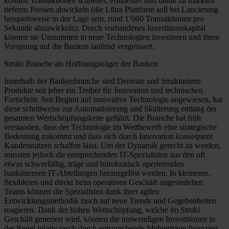
können Transaktionen schneller, effizienter und damit zu markant
tieferen Preisen abwickeln (die Libra Plattform soll bei Lancierung
beispielsweise in der Lage sein, rund 1’000 Transaktionen pro
Sekunde abzuwickeln). Durch vorhandenes Investitionskapital
können sie Unsummen in neue Technologien investieren und ihren
Vorsprung auf die Banken laufend vergrössert.
Struki Branche als Hoffnungsträger der Banken
Innerhalb der Bankenbranche sind Derivate und Strukturierte
Produkte seit jeher ein Treiber für Innovation und technischen
Fortschritt. Seit Beginn auf innovative Technologie angewiesen, hat
diese schrittweise zur Automatisierung und Skalierung entlang der
gesamten Wertschöpfungskette geführt. Die Branche hat früh
verstanden, dass der Technologie im Wettbewerb eine strategische
Bedeutung zukommt und dass sich durch Innovation konsequent
Kundennutzen schaffen lässt. Um der Dynamik gerecht zu werden,
mussten jedoch die entsprechenden IT-Spezialisten aus den oft
etwas schwerfällig, träge und bürokratisch operierenden
bankinternen IT-Abteilungen herausgelöst werden. In kleineren,
flexibleren und direkt beim operativen Geschäft angesiedelten
Teams können die Spezialisten dank ihrer agilen
Entwicklungsmethodik rasch auf neue Trends und Gegebenheiten
reagieren. Dank der hohen Wertschöpfung, welche im Struki
Geschäft generiert wird, können die notwendigen Investitionen in
der Regel relativ rasch durch entsprechende Mehrerträge finanziert