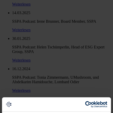
Weiterlesen
14.03.2025
SSPA Podcast: Irene Brunner, Board Member, SSPA
Weiterlesen
30.01.2025
SSPA Podcast: Helen Tschümperlin, Head of ESG Expert
Group, SSPA
Weiterlesen
16.12.2024
SSPA Podcast: Tonia Zimmermann, UMushroom, und
Abdelkarim Hamidouche, Lombard Odier
Weiterlesen
26.09.2024
SSPA Podcast: Prof. Dr. Andreas Hackethal, Goethe
University