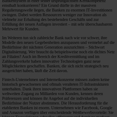
Bankensystem in einer seiner ursprünglichsten Kernkompetenz
ernsthaft konkurrieren? Ein Grund dürfte in der massiven
Regulierungswelle liegen, die Banken zu enormen IT-Investitionen
zwingen. Dabei werden Ressourcen weniger zur Innovation als
vielmehr zur Erhaltung des bestehenden Geschäfts und zur
Erfüllung der neuen Auflagen investiert – mit sehr überschaubarem
Mehrwert für Kunden.
Im Weiteren tun sich zahlreiche Bank nach wie vor schwer, ihre
Modelle den neuen Gegebenheiten anzupassen und vermehrt auf die
Bedürfnisse der nächsten Generation auszurichten – Stichwort
Digitalisierung. Wer braucht da beispielsweise noch ein dichtes Netz
an Filialen? Auch im Bereich der Kreditvermittlung und im
Zahlungsverkehr haben innovative Technologien ganz neue
Möglichkeiten geschaffen. Banken, die sich nicht strategisch neu
ausgerichtet haben, läuft die Zeit davon.
Fintech-Unternehmen und Internetkonzerne müssen zudem keine
historisch gewachsenen und oftmals veralteten IT-Infrastrukturen
unterhalten. Dank ihren innovativen Plattformen haben sie
weltweiten Zugang zu Milliarden von Kunden, kennen deren
Präferenzen und können ihr Angebot auf die individuellen
Bedürfnisse der Nutzer abstimmen. Die Herausforderung für die
etablierten Banken ist enorm. Unternehmen wie Facebook, Google
und Amazon verfügen über entscheidende Wettbewerbsvorteile: Sie