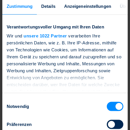
Zustimmung
Details
Anzeigeneinstellungen
Über
Weiterlesen
17.09.2024
Verantwortungsvoller Umgang mit Ihren Daten
SSPA Podcast: Thomas Wulf, Secretary General EUSIPA
Wir und
unsere 1022 Partner
verarbeiten Ihre
Weiterlesen
persönlichen Daten, wie z. B. Ihre IP-Adresse, mithilfe
09.09.2024
von Technologien wie Cookies, um Informationen auf
Ihrem Gerät zu speichern und darauf zuzugreifen und so
SSPA Podcast: Martin Naville, Swiss-American Chamber of
Commerce
personalisierte Werbung und Inhalte, Messungen von
Werbung und Inhalten, Zielgruppenforschung sowie
Weiterlesen
Entwicklung von Angeboten zu ermöglichen. Sie
30.08.2024
entscheiden darüber, wer Ihre Daten für welche Zwecke
nutzt. Sie können Ihre Einwilligung jederzeit über die
SSPA Podcast: Georg von Wattenwyl, Präsident SSPA
Cookie-Erklärung oder durch Klicken auf das Privacy
Einwilligungsauswahl
Weiterlesen
Trigger Symbol ändern oder widerrufen
Notwendig
13.06.2024
Wenn Sie es erlauben, würden wir auch gerne:
Video: Optimismus bei Strukturierten Produkten in der
Präferenzen
Informationen über Ihre geografische Lage
Schweiz | BX Swiss TV