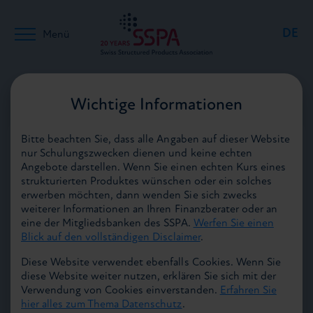
DE
Menü
EN
Zurück zu Medien
Wichtige Informationen
24.01.2019
Bitte beachten Sie, dass alle Angaben auf dieser Website
FR
nur Schulungszwecken dienen und keine echten
Angebote darstellen. Wenn Sie einen echten Kurs eines
strukturierten Produktes wünschen oder ein solches
erwerben möchten, dann wenden Sie sich zwecks
weiterer Informationen an Ihren Finanzberater oder an
eine der Mitgliedsbanken des SSPA.
Werfen Sie einen
Steigerung von 20% gegenüber 2017 – Umsatz
Blick auf den vollständigen Disclaimer
.
2018 beträgt CHF 331 Mrd.
Diese Website verwendet ebenfalls Cookies. Wenn Sie
diese Website weiter nutzen, erklären Sie sich mit der
Der Umsatz mit Schweizerischen Strukturierten
Verwendung von Cookies einverstanden.
Erfahren Sie
Produkten der grössten SVSP Mitglieder stieg 2018
hier alles zum Thema Datenschutz
.
weiter markant an. Mit CHF 331 Milliarden liegt der