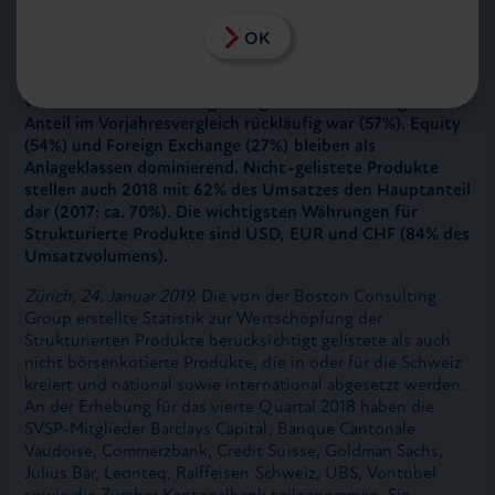
Jahresumsatz um 20% oder CHF 56 Mrd. über dem
Vorjahreswert. Im Vergleich zum Vorjahresquartal steigt
OK
der Umsatz auch in Q4 2018 um 16% und erreicht CHF 81
Milliarden. Renditeoptimierungsprodukte sind nach wie
vor die beliebteste Anlagekategorie (46%), wenngleich ihr
Anteil im Vorjahresvergleich rückläufig war (57%). Equity
(54%) und Foreign Exchange (27%) bleiben als
Anlageklassen dominierend. Nicht-gelistete Produkte
stellen auch 2018 mit 62% des Umsatzes den Hauptanteil
dar (2017: ca. 70%). Die wichtigsten Währungen für
Strukturierte Produkte sind USD, EUR und CHF (84% des
Umsatzvolumens).
Zürich, 24. Januar 2019.
Die von der Boston Consulting
Group erstellte Statistik zur Wertschöpfung der
Strukturierten Produkte berücksichtigt gelistete als auch
nicht börsenkotierte Produkte, die in oder für die Schweiz
kreiert und national sowie international abgesetzt werden.
An der Erhebung für das vierte Quartal 2018 haben die
SVSP-Mitglieder Barclays Capital, Banque Cantonale
Vaudoise, Commerzbank, Credit Suisse, Goldman Sachs,
Julius Bär, Leonteq, Raiffeisen Schweiz, UBS, Vontobel