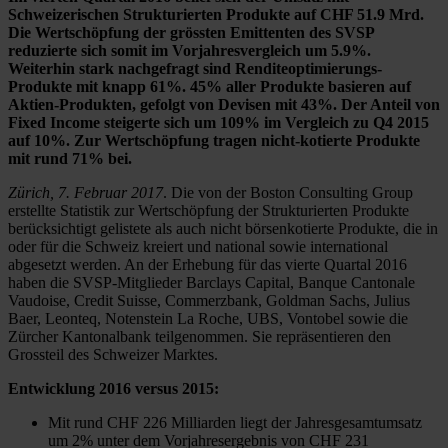
Schweizerischen Strukturierten Produkte auf CHF 51.9 Mrd.
Die Wertschöpfung der grössten Emittenten des SVSP
reduzierte sich somit im Vorjahresvergleich um 5.9%.
Weiterhin stark nachgefragt sind Renditeoptimierungs-
Produkte mit knapp 61%. 45% aller Produkte basieren auf
Aktien-Produkten, gefolgt von Devisen mit 43%. Der Anteil von
Fixed Income steigerte sich um 109% im Vergleich zu Q4 2015
auf 10%. Zur Wertschöpfung tragen nicht-kotierte Produkte
mit rund 71% bei.
Zürich, 7. Februar 2017
. Die von der Boston Consulting Group
erstellte Statistik zur Wertschöpfung der Strukturierten Produkte
berücksichtigt gelistete als auch nicht börsenkotierte Produkte, die in
oder für die Schweiz kreiert und national sowie international
abgesetzt werden. An der Erhebung für das vierte Quartal 2016
haben die SVSP-Mitglieder Barclays Capital, Banque Cantonale
Vaudoise, Credit Suisse, Commerzbank, Goldman Sachs, Julius
Baer, Leonteq, Notenstein La Roche, UBS, Vontobel sowie die
Zürcher Kantonalbank teilgenommen. Sie repräsentieren den
Grossteil des Schweizer Marktes.
Entwicklung 2016 versus 2015:
Mit rund CHF 226 Milliarden liegt der Jahresgesamtumsatz
um 2% unter dem Vorjahresergebnis von CHF 231