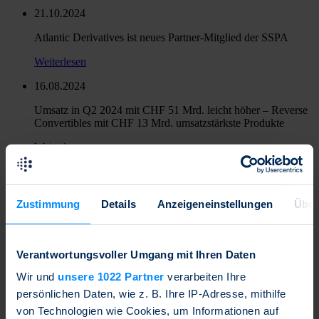
21.10.2024
Atlantic Derivatives ist neues Partner-Mitglied der SSPA
Weiterlesen
16.08.2024
Umsatz in Q2 2024 mit CHF 51 Mrd. leicht höher – Reverse
Convertibles mit CHF 13 Mrd. umsatzstärkste Produkte
Weiterlesen
05.08.2024
WSD ist neues Partner-Mitglied der SSPA
Zustimmung
Details
Anzeigeneinstellungen
Über
Weiterlesen
09.07.2024
Verantwortungsvoller Umgang mit Ihren Daten
Oepfelbaum IT Management ist neues Partner-Mitglied der
Wir und
unsere 1022 Partner
verarbeiten Ihre
SSPA
persönlichen Daten, wie z. B. Ihre IP-Adresse, mithilfe
Weiterlesen
von Technologien wie Cookies, um Informationen auf