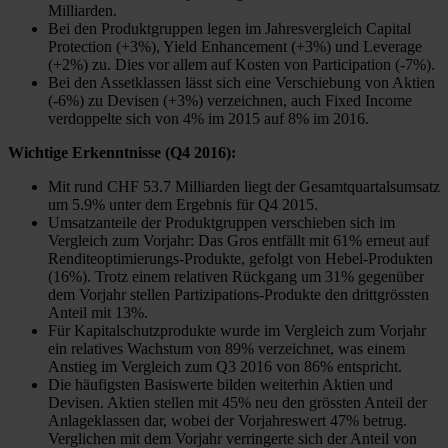
Milliarden.
Bei den Produktgruppen legen im Jahresvergleich Capital
Protection (+3%), Yield Enhancement (+3%) und Leverage
(+2%) zu. Dies vor allem auf Kosten von Participation (-7%).
Bei den Assetklassen lässt sich eine Verschiebung von Aktien
(-6%) zu Devisen (+3%) verzeichnen, auch Fixed Income
verdoppelte sich von 4% im 2015 auf 8% im 2016.
Wichtige Erkenntnisse (Q4 2016):
Mit rund CHF 53.7 Milliarden liegt der Gesamtquartalsumsatz
um 5.9% unter dem Ergebnis für Q4 2015.
Umsatzanteile der Produktgruppen verschieben sich im
Vergleich zum Vorjahr: Das Gros entfällt mit 61% erneut auf
Renditeoptimierungs-Produkte, gefolgt von Hebel-Produkten
(16%). Trotz einem relativen Rückgang um 31% gegenüber
dem Vorjahr stellen Partizipations-Produkte den drittgrössten
Anteil mit 13%.
Für Kapitalschutzprodukte wurde im Vergleich zum Vorjahr
ein relatives Wachstum von 89% verzeichnet, was einem
Anstieg im Vergleich zum Q3 2016 von 86% entspricht.
Die häufigsten Basiswerte bilden weiterhin Aktien und
Devisen. Aktien stellen mit 45% neu den grössten Anteil der
Anlageklassen dar, wobei der Vorjahreswert 47% betrug.
Verglichen mit dem Vorjahr verringerte sich der Anteil von