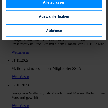
Alle zulassen
09.11.2023
Wir verwenden Cookies, um Inhalte und Anzeigen zu
FinIQ ist neues Partner-Mitglied der SSPA
personalisieren, Funktionen für soziale Medien anbieten
Auswahl erlauben
zu können und die Zugriffe auf unsere Website zu
Weiterlesen
analysieren. Außerdem geben wir Informationen zu Ihrer
08.11.2023
Verwendung unserer Website an unsere Partner für
Ablehnen
Umsatz in Q3 2023 mit CHF 40 Mrd. unter
soziale Medien, Werbung und Analysen weiter. Unsere
Vorquartalsniveau – Reverse Convertibles bleiben
Partner führen diese Informationen möglicherweise mit
umsatzstärkste Produkte mit einem Umsatz von CHF 12 Mrd.
weiteren Daten zusammen, die Sie ihnen bereitgestellt
Weiterlesen
haben oder die sie im Rahmen Ihrer Nutzung der Dienste
gesammelt haben.
01.11.2023
Vizibility ist neues Partner-Mitglied der SSPA
Weiterlesen
02.10.2023
Georg von Wattenwyl als Präsident und Markus Bader in den
Vorstand gewählt
Weiterlesen