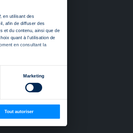
 en utilisant des
, afin de diffuser des
s et du contenu, ainsi que de
oix quant à l'utilisation de
moment en consultant la
es à plusieurs mètres près
Marketing
s spécifiques (empreintes
, reportez-vous à la
section «
claration sur les cookies.
Tout autoriser
nnalités relatives aux médias
on de notre site avec nos
 d'autres informations que