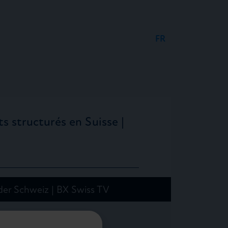
FR
DE
EN
s structurés en Suisse |
der Schweiz | BX Swiss TV