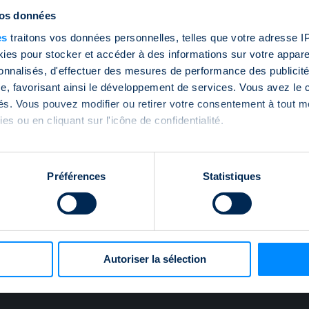
vos données
es
traitons vos données personnelles, telles que votre adresse IP,
es pour stocker et accéder à des informations sur votre appareil
sonnalisés, d'effectuer des mesures de performance des publicité
e, favorisant ainsi le développement de services. Vous avez le ch
ités. Vous pouvez modifier ou retirer votre consentement à tout 
es ou en cliquant sur l'icône de confidentialité.
imerions également :
tions sur votre localisation géographique qui peuvent être précis
Préférences
Statistiques
eil en l'analysant activement pour en relever les caractéristique
aitement de vos données personnelles et définir vos préférences
er ou retirer votre consentement à tout moment à partir de la dé
Autoriser la sélection
e personnaliser le contenu et les annonces, d'offrir des fonctio
rafic. Nous partageons également des informations sur l'utilisati
, de publicité et d'analyse, qui peuvent combiner celles-ci avec