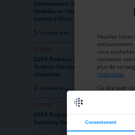
Zimmermann, UMushroom, et
Abdelkarim Hamidouche,
Lombard Odier
En savoir plus
Veuillez noter 
exclusivement d
26.09.2024
vous souhaitez
SSPA Podcast: Prof. Dr.
contacter votr
Andreas Hackethal, Goethe
plus de rense
University
intégralité.
Ce site web uti
En savoir plus
acceptez l’util
protection des
17.09.2024
SSPA Podcast: Thomas Wulf,
Secretary General EUSIPA
Consentement