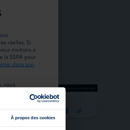
s
sont
s réelles. Si
vous invitons à
de la SSPA pour
aimer dans son
e, vous
www.youtube.com
 sur la
À propos des cookies