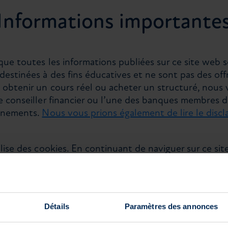
Informations importante
que toutes les informations publiées sur ce site web 
estinées à des fins éducatives et ne sont pas des offre
 obtenir un cours réel ou acheter un structuré, nous 
e conseiller financier ou l’une des banques membres 
ignements.
Nous vous prions également de lire le discl
lise des cookies. En continuant de naviguer sur ce sit
isation de cookies.
Toutes les informations pertinentes
 données sont disponibles ici.
OK
Détails
Paramètres des annonces