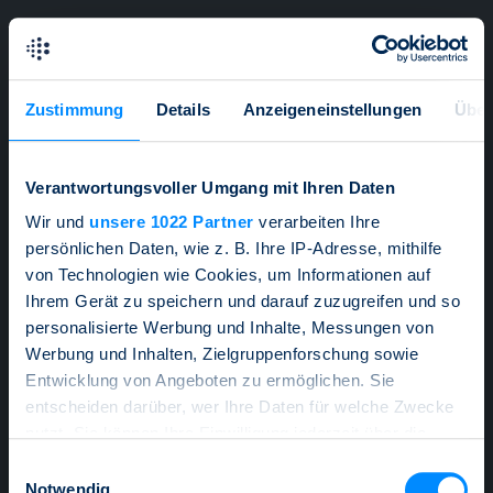
DE
Menü
Zustimmung
Details
Anzeigeneinstellungen
Über
EN
Wichtige Informationen
Verantwortungsvoller Umgang mit Ihren Daten
Bitte beachten Sie, dass alle Angaben auf dieser
Wir und
unsere 1022 Partner
verarbeiten Ihre
FR
Website nur Schulungszwecken dienen und keine
persönlichen Daten, wie z. B. Ihre IP-Adresse, mithilfe
echten Angebote darstellen. Wenn Sie einen echten
von Technologien wie Cookies, um Informationen auf
Kurs eines strukturierten Produktes wünschen oder ein
Ihrem Gerät zu speichern und darauf zuzugreifen und so
solches erwerben möchten, dann wenden Sie sich
personalisierte Werbung und Inhalte, Messungen von
zwecks weiterer Informationen an Ihren Finanzberater
oder an eine der Mitgliedsbanken des SSPA.
Werfen
Werbung und Inhalten, Zielgruppenforschung sowie
Sie einen Blick auf den vollständigen Disclaimer
.
Entwicklung von Angeboten zu ermöglichen. Sie
entscheiden darüber, wer Ihre Daten für welche Zwecke
Diese Website verwendet ebenfalls Cookies. Wenn
nutzt. Sie können Ihre Einwilligung jederzeit über die
Sie diese Website weiter nutzen, erklären Sie sich mit
SSPA Benchmark Index –
der Verwendung von Cookies einverstanden.
Erfahren
Monatliches Update
Cookie-Erklärung oder durch Klicken auf das Privacy
Einwilligungsauswahl
Sie hier alles zum Thema Datenschutz
.
Zur Medienmitteilung
Trigger Symbol ändern oder widerrufen
Notwendig