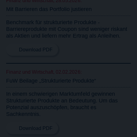
Finanz und Wirtschaft, 28.05.2026:
Mit
Barrieren
das
Portfolio
justieren
Benchmark
für
strukturierte
Produkte
-
Barriereprodukte
mit
Coupon
sind
weniger
riskant
als
Aktien
und
liefern
mehr
Ertrag
als
Anleihen.
Download PDF
Finanz und Wirtschaft, 02.02.2026:
FuW
Beilage
„Strukturierte
Produkte“
In
einem
schwierigen
Marktumfeld
gewinnen
Strukturierte
Produkte
an
Bedeutung.
Um
das
Potenzial
auszuschöpfen,
braucht
es
Sachkenntnis.
Download PDF