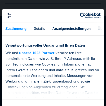
Zustimmung
Details
Anzeigeneinstellungen
Über
Newsletter
2026
Verantwortungsvoller Umgang mit Ihren Daten
Wir und
unsere 1022 Partner
verarbeiten Ihre
persönlichen Daten, wie z. B. Ihre IP-Adresse, mithilfe
von Technologien wie Cookies, um Informationen auf
Ihrem Gerät zu speichern und darauf zuzugreifen und so
personalisierte Werbung und Inhalte, Messungen von
Werbung und Inhalten, Zielgruppenforschung sowie
Immer auf dem aktuellen Stand mit den SSPA
Entwicklung von Angeboten zu ermöglichen. Sie
Medienmitteilungen, News und Updates. Hier anmelden.
entscheiden darüber, wer Ihre Daten für welche Zwecke
nutzt. Sie können Ihre Einwilligung jederzeit über die
Cookie-Erklärung oder durch Klicken auf das Privacy
Einwilligungsauswahl