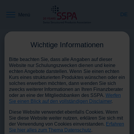
DE
Menü
Medienmitteilungen und News
Pressespiegel
News
EN
Wichtige Informationen
Medien
Bitte beachten Sie, dass alle Angaben auf dieser
FR
Website nur Schulungszwecken dienen und keine
echten Angebote darstellen. Wenn Sie einen echten
Kurs eines strukturierten Produktes wünschen oder ein
solches erwerben möchten, dann wenden Sie sich
zwecks weiterer Informationen an Ihren Finanzberater
oder an eine der Mitgliedsbanken des SSPA.
Werfen
Sie einen Blick auf den vollständigen Disclaimer
.
Diese Website verwendet ebenfalls Cookies. Wenn
Sie diese Website weiter nutzen, erklären Sie sich mit
der Verwendung von Cookies einverstanden.
Erfahren
Medienmitteilungen, aktuelle Beiträge zur Branche
Sie hier alles zum Thema Datenschutz
.