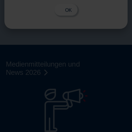
sowie die neusten Newsletter finden Sie hier. Auch
gibt’s aktuelle Zahlen des Wertschöpfungs-Reports
OK
sowie in der Expert View einen Deep Dive eines
unserer Mitglieder zu einem konkreten Thema.
Medienmitteilungen und
News
2026