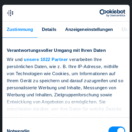
DE
Menü
Zustimmung
Details
Anzeigeneinstellungen
Über
EN
Wichtige Informationen
Verantwortungsvoller Umgang mit Ihren Daten
Bitte beachten Sie, dass alle Angaben auf dieser Website
FR
Wir und
unsere 1022 Partner
verarbeiten Ihre
nur Schulungszwecken dienen und keine echten
persönlichen Daten, wie z. B. Ihre IP-Adresse, mithilfe
Angebote darstellen. Wenn Sie einen echten Kurs eines
von Technologien wie Cookies, um Informationen auf
strukturierten Produktes wünschen oder ein solches
Ihrem Gerät zu speichern und darauf zuzugreifen und so
erwerben möchten, dann wenden Sie sich zwecks
weiterer Informationen an Ihren Finanzberater oder an
personalisierte Werbung und Inhalte, Messungen von
eine der Mitgliedsbanken des SSPA.
Werfen Sie einen
Werbung und Inhalten, Zielgruppenforschung sowie
Blick auf den vollständigen Disclaimer
.
Entwicklung von Angeboten zu ermöglichen. Sie
entscheiden darüber, wer Ihre Daten für welche Zwecke
Diese Website verwendet ebenfalls Cookies. Wenn Sie
Zur Medienmitteilung
diese Website weiter nutzen, erklären Sie sich mit der
nutzt. Sie können Ihre Einwilligung jederzeit über die
SSPA Benchmark Index –
Verwendung von Cookies einverstanden.
Erfahren Sie
Monatliches Update
Cookie-Erklärung oder durch Klicken auf das Privacy
Einwilligungsauswahl
hier alles zum Thema Datenschutz
.
Trigger Symbol ändern oder widerrufen
Notwendig
Zum Artikel