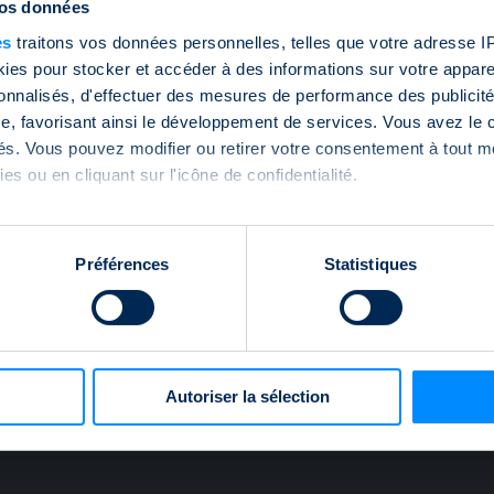
vos données
es
traitons vos données personnelles, telles que votre adresse IP,
es pour stocker et accéder à des informations sur votre appareil
sonnalisés, d'effectuer des mesures de performance des publicité
e, favorisant ainsi le développement de services. Vous avez le ch
ités. Vous pouvez modifier ou retirer votre consentement à tout 
es ou en cliquant sur l'icône de confidentialité.
imerions également :
tions sur votre localisation géographique qui peuvent être précis
Préférences
Statistiques
eil en l'analysant activement pour en relever les caractéristique
aitement de vos données personnelles et définir vos préférences
er ou retirer votre consentement à tout moment à partir de la dé
Autoriser la sélection
e personnaliser le contenu et les annonces, d'offrir des fonctio
rafic. Nous partageons également des informations sur l'utilisati
, de publicité et d'analyse, qui peuvent combiner celles-ci avec