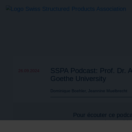
SSPA Podcast: Prof. Dr. 
26.09.2024
Goethe University
Dominique Boehler, Jeannine Muelbrecht
Pour écouter ce podca
accepter les cookie