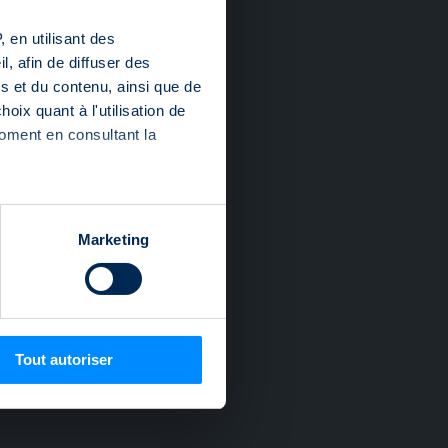
 en utilisant des
, afin de diffuser des
s et du contenu, ainsi que de
oix quant à l'utilisation de
moment en consultant la
es à plusieurs mètres près
Marketing
s spécifiques (empreintes
, reportez-vous à la
section «
claration sur les cookies.
Tout autoriser
nnalités relatives aux médias
on de notre site avec nos
 d'autres informations que