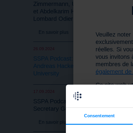
Zimmermann, UMushroom,
et Abdelkarim Hamidouche,
Lombard Odier
En savoir plus
Veuillez noter
exclusivement
réelles. Si vo
26.09.2024
vous invitons 
SSPA Podcast: Prof. Dr.
membres de l
Andreas Hackethal, Goethe
également de l
University
Ce site web ut
acceptez l’uti
17.09.2024
protection des
SSPA Podcast: Thomas Wulf,
Secretary General EUSIPA
Consentement
En savoir plus