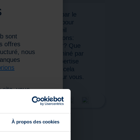
s
nous sommes rejoints par le
e l’université Goethe pour
erse le monde du conseil
eb sont
sur les grandes questions:
s offres
otre conseiller financier? Que
ructuré, nous
eurs dans un monde dominé par
 banques
rieux de savoir où l’expertise
rions
ie de pointe et ce que cela
cier, cet épisode est pour vous.
 site, vous
tes sur la
À propos des cookies