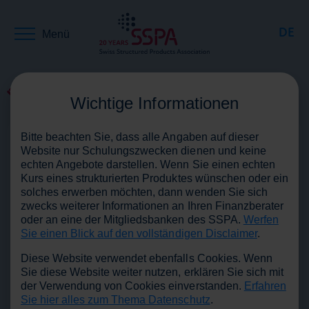
DE
Menü
EN
Zurück zu Medien
Wichtige Informationen
28.09.2011
Bitte beachten Sie, dass alle Angaben auf dieser
FR
Website nur Schulungszwecken dienen und keine
echten Angebote darstellen. Wenn Sie einen echten
Kurs eines strukturierten Produktes wünschen oder ein
solches erwerben möchten, dann wenden Sie sich
zwecks weiterer Informationen an Ihren Finanzberater
oder an eine der Mitgliedsbanken des SSPA.
Werfen
Veränderungen im Vorstand
Sie einen Blick auf den vollständigen Disclaimer
.
Diese Website verwendet ebenfalls Cookies. Wenn
Die Delegierten des SVSP haben gestern Georg von
Sie diese Website weiter nutzen, erklären Sie sich mit
Wattenwyl von der Bank Vontobel einstimmig zum neuen
der Verwendung von Cookies einverstanden.
Erfahren
Vizepräsidenten gewählt. Er folgt auf Esther Thoma, die
Sie hier alles zum Thema Datenschutz
.
den Verband nach zwei Jahren verlässt. Die Nachfolge