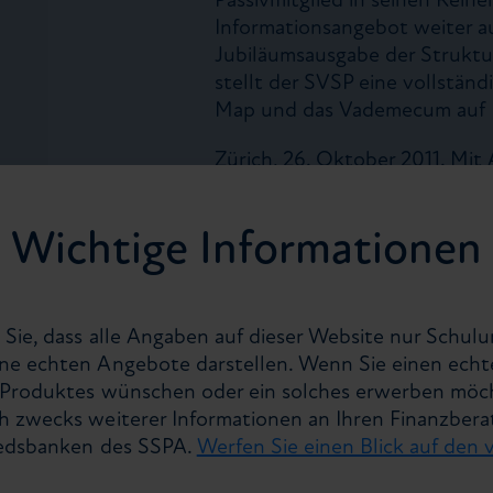
Informationsangebot weiter a
Jubiläumsausgabe der Struktu
stellt der SVSP eine vollständ
Map und das Vademecum auf F
Zürich, 26. Oktober 2011. Mi
Privatbankiers, der ältesten B
setzt der SVSP seine Strategi
Wichtige Informationen
weiter fort. Patrik Rüthemann
Handel von Wegelin & Co. Pri
Beitritt wie folgt: «Strukturi
Aspekt der modernen Vermög
 Sie, dass alle Angaben auf dieser Website nur Schu
zählt mit zu den ersten und i
ne echten Angebote darstellen. Wenn Sie einen echt
der Strukturierten Produkte. 
n Produktes wünschen oder ein solches erwerben möc
wir den SVSP in seinen Bestr
h zwecks weiterer Informationen an Ihren Finanzbera
Schweizer Marktes für Strukt
iedsbanken des SSPA.
Werfen Sie einen Blick auf den 
Engagement zur Stärkung des 
Daniel Sandmeier, Präsident