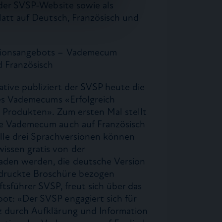
f der SVSP-Website sowie als
blatt auf Deutsch, Französisch und
ationsangebots – Vademecum
d Französisch
ative publiziert der SVSP heute die
 des Vademecums «Erfolgreich
n Produkten». Zum ersten Mal stellt
te Vademecum auch auf Französisch
Alle drei Sprachversionen können
ssen gratis von der
aden werden, die deutsche Version
druckte Broschüre bezogen
tsführer SVSP, freut sich über das
ot: «Der SVSP engagiert sich für
z durch Aufklärung und Information