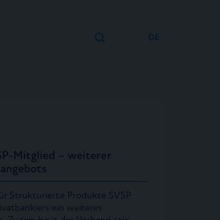
DE
EN
FR
P-Mitglied – weiterer
sangebots
ür Strukturierte Produkte SVSP
ivatbankiers ein weiteres
en. Zudem baut der Verband sein