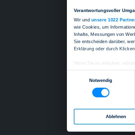
Verantwortungsvoller Umgan
Wir und
unsere 1022 Partne
wie Cookies, um Information
Inhalte, Messungen von Werb
Sie entscheiden darüber, wer
Erklärung oder durch Klicken
Wenn Sie es erlauben, würde
Informationen über Ih
Einwilligungsauswahl
Ihr Gerät durch aktiv
Notwendig
Erfahren Sie mehr darüber, w
Einzelheiten
fest.
Wir verwenden Cookies, um I
und die Zugriffe auf unsere 
Ablehnen
Website an unsere Partner fü
möglicherweise mit weiteren