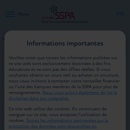
FR
Menu
DE
Retour aux médias
Informations importantes
26.06.2017
Veuillez noter que toutes les informations publiées sur
EN
ce site web sont exclusivement destinées à des fins
éducatives et ne sont pas des offres réelles. Si vous
souhaitez obtenir un cours réel ou acheter un structuré,
nous vous invitons à contacter votre conseiller financier
ou l’une des banques membres de la SSPA pour plus de
renseignements.
Nous vous prions également de lire le
Valentin Vonder Mühll rejoint le comité de
disclaimer dans son intégralité.
l’ASPS
Ce site web utilise des cookies. En continuant de
naviguer sur ce site, vous acceptez l’utilisation de
Le comité de l’Association Suisse Produits Structurés
cookies.
Toutes les informations pertinentes sur la
ASPS élit Valentin Vonder Mühll, de la banque Julius
protection des données sont disponibles ici.
Bär, pour succéder à Philipp Rickenbacher au comité de