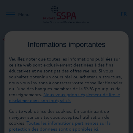
FR
Menu
DE
Retour aux médias
Informations importantes
19.08.2025
Veuillez noter que toutes les informations publiées sur
EN
ce site web sont exclusivement destinées à des fins
éducatives et ne sont pas des offres réelles. Si vous
souhaitez obtenir un cours réel ou acheter un structuré,
nous vous invitons à contacter votre conseiller financier
ou l’une des banques membres de la SSPA pour plus de
renseignements.
Nous vous prions également de lire le
Augmentation du chiffre d’affaires par
disclaimer dans son intégralité.
rapport à l’année précédente pour atteindre
Ce site web utilise des cookies. En continuant de
CHF 56 milliards au deuxième trimestre 2025
naviguer sur ce site, vous acceptez l’utilisation de
– reverse convertibles restent les pro-duits
cookies.
Toutes les informations pertinentes sur la
les plus vendus avec CHF 17 milliards
protection des données sont disponibles ici.