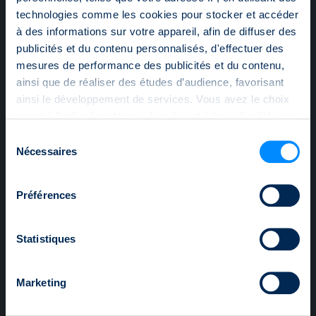
Au T3 2023 le chiffre d’affaires total des produits en
technologies comme les cookies pour stocker et accéder
USD s’élevait à 16 Md CHF, soit une part de chiffre
à des informations sur votre appareil, afin de diffuser des
d’affaires de 40%. La part du chiffre d’affaires de l’EUR a
publicités et du contenu personnalisés, d'effectuer des
été de 33%, correspondant à un chiffre d’affaires total de
13 Md CHF. Avec un chiffre d’affaires total de 6 Md CHF,
mesures de performance des publicités et du contenu,
le CHF a représenté une part du chiffre d’affaires de 14%.
ainsi que de réaliser des études d’audience, favorisant
ainsi le développement de services. Vous avez le choix
quant à l'utilisation de vos données et à leurs finalités.
Le président de la SSPA Georg von Wattenwyl commente:
Vous pouvez modifier ou retirer votre consentement à
Sélection
«Les conditions de marché toujours difficiles ont
tout moment en consultant la Déclaration relative aux
Nécessaires
également marqué le troisième trimestre 2023, ce qui a
du
cookies ou en cliquant sur l'icône de confidentialité.
entraîné une baisse du chiffre d’affaires du secteur.
consentement
Néanmoins, l’évolution stable de types de produits
Préférences
spécifiques est réjouissante : Les produits d’optimisation
Si vous le permettez, nous aimerions également :
de la performance continuent de susciter l’intérêt des
Collecter des informations sur votre localisation
investisseurs, qui savent utiliser les produits à leur
géographique qui peuvent être précises à plusieurs
avantage, même dans le contexte actuel du marché.»
Statistiques
mètres près
Identifier votre appareil en l'analysant activement
Télécharger PDF
Marketing
pour en relever les caractéristiques spécifiques
(empreintes digitales).