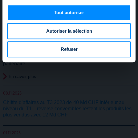
Pour en savoir plus sur le traitement de vos données
personnelles et définir vos préférences, reportez-vous à
Communiqués de presse
Tout autoriser
la
section « Détails »
. Vous pouvez modifier ou retirer
2023
votre consentement à tout moment à partir de la
Autoriser la sélection
déclaration sur les cookies.
Les cookies nous permettent de personnaliser le contenu
09.11.2023
Refuser
et les annonces, d'offrir des fonctionnalités relatives aux
FinIQ rejoint la SSPA en tant que nouveau membre
médias sociaux et d'analyser notre trafic. Nous
partenaire
partageons également des informations sur l'utilisation de
En savoir plus
notre site avec nos partenaires de médias sociaux, de
publicité et d'analyse, qui peuvent combiner celles-ci
avec d'autres informations que vous leur avez fournies
08.11.2023
ou qu'ils ont collectées lors de votre utilisation de leurs
Chiffre d’affaires au T3 2023 de 40 Md CHF inférieur au
services.
niveau du T1 – reverse convertibles restent les produits les
plus vendus avec 12 Md CHF
01.11.2023