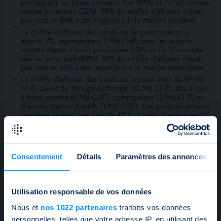
privilégiant les titres à revenu fixe (91%) et l’USD comme
devise principale (72%). 98% du chiffre d’affaires n’était
pas coté et 86% a été négocié sur le marché primaire.
Le chiffre d’affaires des produits de participation a
atteint 7%, représentant 3 Md CHF, avec les actions
comme classe d’actifs privilégiée (71%) et l’USD comme
devise principale (48%). 67% du chiffre d’affaires n’était
pas coté et 65% a été négocié sur le marché secondaire.
Le chiffre d’affaires des produits actions était de 19 Md
CHF, suivis du foreign exchange (12 Md CHF), des titres
à fixed income (6 Md CHF), commodités (2 Md CHF) et
d’autres classes d’actifs (1 Md CHF). Les produits actions
ont ainsi atteint une part de 48% ; tandis que le foreign
exchange, les produits fixed income, les commodités et
les autres classes d’actifs atteignaient respectivement
29%, 15%, 6% et 3%.
Les produits non cotés ont réalisé un chiffre d’affaires
Consentement
Détails
Paramètres des annonces
de 29 Md CHF au T3 2023, se traduisant en 73% du
chiffre d’affaires total. La part du chiffre d’affaires des
produits cotés a été de 27%, atteignant 11 Md CHF.
Avec un chiffre d’affaires de 28 Md CHF au T3 2023, le
Utilisation responsable de vos données
marché primaire a réalisé un chiffre d’affaires supérieur
Nous et
nos 1022 partenaires
traitons vos données
au marché secondaire (12 Md CHF), les parts de chiffre
d’affaires correspondantes étaient de 69% et 31%.
personnelles, telles que votre adresse IP, en utilisant des