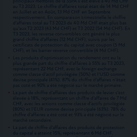
principaux membres de la SSPA s’est élevé à 40 Md CHF
au T3 2023. Le chiffre d’affaires total était de 14 Md CHF
en Juillet et en Août, 13 Md CHF en Septembre
respectivement. En comparaison trimestrielle le chiffre
d’affaires total au T3 2023 de 40 Md CHF était plus bas
qu’aux T2 2023 (43 Md CHF) et T3 2022 (54 Md CHF). En
T3 2023, les reverse convertibles ont généré le plus
grand chiffre d’affaires (12 Md CHF), suivis par les
certificats de protection du capital avec coupon (5 Md
CHF), et les barrier reverse convertible (4 Md CHF).
Les produits d’optimisation du rendement ont eu la
plus grande part du chiffre d’affaires à 55% au T3 2023,
représentant 22 Md CHF, avec le foreign exchange
comme classe d’actif privilégiée (50%) et l’USD comme
devise principale (41%). 87% du chiffre d’affaires n’était
pas coté et 90% a été négocié sur le marché primaire.
La part de chiffre d’affaires des produits de levier s’est
élevée à 18%, représentant un chiffre d’affaires de 7 Md
CHF, avec les actions comme classe d’actifs privilégiée
(80%) et l’EUR comme devise principale (63%). 78% du
chiffre d’affaires a été coté et 93% a été négocié sur le
marché secondaire.
La part de chiffre d’affaires des produits de protection
du capital a atteint 15%, représentant 6 Md CHF,