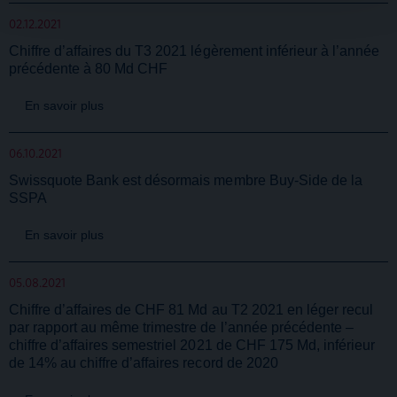
publicité et d'analyse, qui peuvent combiner celles-ci
02.12.2021
avec d'autres informations que vous leur avez fournies
Chiffre d’affaires du T3 2021 légèrement inférieur à l’année
ou qu'ils ont collectées lors de votre utilisation de leurs
précédente à 80 Md CHF
services.
En savoir plus
06.10.2021
Swissquote Bank est désormais membre Buy-Side de la
SSPA
En savoir plus
05.08.2021
Chiffre d’affaires de CHF 81 Md au T2 2021 en léger recul
par rapport au même trimestre de l’année précédente –
chiffre d’affaires semestriel 2021 de CHF 175 Md, inférieur
de 14% au chiffre d’affaires record de 2020