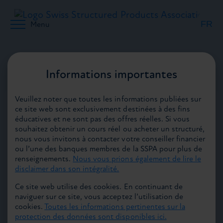
FR
Menu
DE
Retour aux médias
Informations importantes
04.05.2021
Veuillez noter que toutes les informations publiées sur
EN
ce site web sont exclusivement destinées à des fins
éducatives et ne sont pas des offres réelles. Si vous
souhaitez obtenir un cours réel ou acheter un structuré,
nous vous invitons à contacter votre conseiller financier
ou l’une des banques membres de la SSPA pour plus de
Chiffre d’affaires au T1 2021 CHF 94 Md –
renseignements.
Nous vous prions également de lire le
chiffres d’affaires toujours élevés, mais
disclaimer dans son intégralité.
moindres qu’au T1 2020
Ce site web utilise des cookies. En continuant de
naviguer sur ce site, vous acceptez l’utilisation de
Au premier trimestre 2021, la branche a réalisé un chiffre
cookies.
Toutes les informations pertinentes sur la
d’affaires de CHF 94 Md, en recul de 20% par rapport à
protection des données sont disponibles ici.
l’année précédente. Le résultat trimestriel est donc