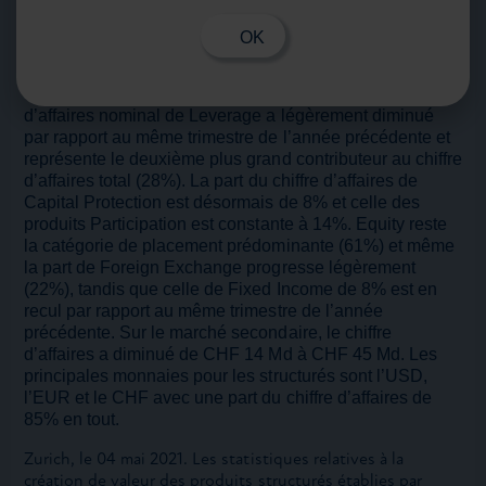
inférieur de CHF 23 Md à celui du premier trimestre
2020. Le chiffre d’affaires a cependant progressé de
OK
CHF 15 Md par rapport au quatrième trimestre 2020.
Environ la moitié du chiffre d’affaires total (49%)
correspond à des produits Yield Enhancement. Le chiffre
d’affaires nominal de Leverage a légèrement diminué
par rapport au même trimestre de l’année précédente et
représente le deuxième plus grand contributeur au chiffre
d’affaires total (28%). La part du chiffre d’affaires de
Capital Protection est désormais de 8% et celle des
produits Participation est constante à 14%. Equity reste
la catégorie de placement prédominante (61%) et même
la part de Foreign Exchange progresse légèrement
(22%), tandis que celle de Fixed Income de 8% est en
recul par rapport au même trimestre de l’année
précédente. Sur le marché secondaire, le chiffre
d’affaires a diminué de CHF 14 Md à CHF 45 Md. Les
principales monnaies pour les structurés sont l’USD,
l’EUR et le CHF avec une part du chiffre d’affaires de
85% en tout.
Zurich, le 04 mai 2021. Les statistiques relatives à la
création de valeur des produits structurés établies par