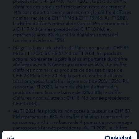
précédente: CHF 29 Md). Au T1 2021, la part du chiffre
d’affaires des produits Participation reste constante à
14% par rapport à l’année précédente; le chiffre d’affaires
nominal recule de CHF 17 Md à CHF 13 Md. Au T1 2021,
le chiffre d’affaires nominal de Capital Protection recule
à CHF 7 Md (année précédente: CHF 18 Md) et
représente ainsi 8% du chiffre d’affaires trimestriel
(année précédente: 15%).
Malgré la baisse du chiffre d’affaires nominal de CHF 69
Md au T1 2020 à CHF 57 Md au T1 2021, les produits
actions représente la part la plus importante du chiffre
d’affaires avec 61% (année précédente: 59%). Le chiffre
d’affaires nominal des produits de devises baisse de
CHF 23 Md à CHF 20 Md; la part du chiffre d’affaires
total progresse toutefois légèrement de 20% à 22%. Par
rapport au T1 2020, la part du chiffre d’affaires des
produits Fixed Income baisse de 12% à 8%; le chiffre
d’affaires nominal atteint CHF 8 Md (année précédente:
CHF 15 Md).
Au T1 2021, les produits non cotés à hauteur de CHF 59
Md représentent 63% du chiffre d’affaires trimestriel, ce
qui correspond à une baisse de 4 points de pourcentage
par rapport à l’année précédente. Au T1 2021, le chiffre
d’affaires nominal des produits cotés recule de CHF 39