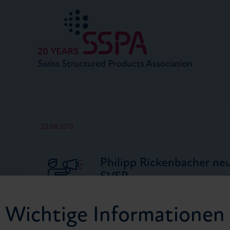
22.08.2013
Philipp Rickenbacher ne
SVSP
Der Vorstand des Schweizeris
Wichtige Informationen
Produkte SVSP wählt Philipp R
Nachfolger von Claudio Topat