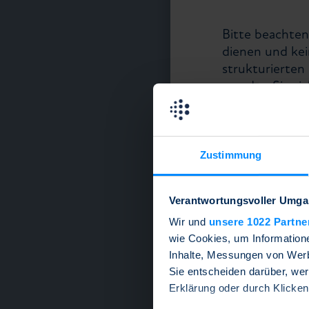
Bitte beachten
dienen und kei
strukturierte
wenden Sie sic
eine der Mitgl
Disclaimer
.
Diese Website 
Zustimmung
nutzen, erklär
Sie hier alles
Verantwortungsvoller Umgan
Wir und
unsere 1022 Partne
wie Cookies, um Information
Inhalte, Messungen von Werb
Sie entscheiden darüber, wer
Erklärung oder durch Klicken