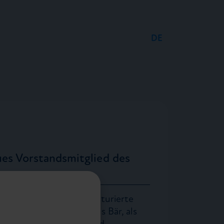
DE
EN
FR
ues Vorstandsmitglied des
chen Verbands für Strukturierte
ickenbacher, Bank Julius Bär, als
igh in den SVSPVorstand.