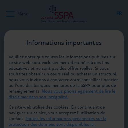
FR
Menu
DE
Retour aux médias
Informations importantes
27.01.2016
Veuillez noter que toutes les informations publiées sur
EN
ce site web sont exclusivement destinées à des fins
éducatives et ne sont pas des offres réelles. Si vous
souhaitez obtenir un cours réel ou acheter un structuré,
nous vous invitons à contacter votre conseiller financier
ou l’une des banques membres de la SSPA pour plus de
Cornèr Bank nouveau membre de l’ASPS
renseignements.
Nous vous prions également de lire le
disclaimer dans son intégralité.
L’Association Suisse Produits Structurés (ASPS) a le
plaisir d’accueillir dans ses rangs Cornèr Bank en qualité
Ce site web utilise des cookies. En continuant de
de nouveau membre actif et acheteur («buy-side»). Cette
naviguer sur ce site, vous acceptez l’utilisation de
admission illustre la volonté de l’ASPS de couvrir
cookies.
Toutes les informations pertinentes sur la
l’ensemble de la chaîne de création de valeur, et constitue
protection des données sont disponibles ici.