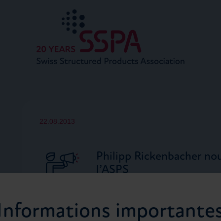
22.08.2013
Philipp Rickenbacher n
l’ASPS
Communiqué aux médias Asso
Informations importante
Structurés (ASPS): Philipp
Comité de l’ASPS Le Comité 