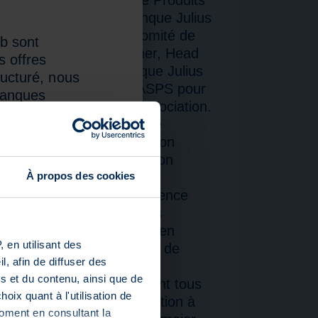
 Rickenbacher de la Banque Julius
Claudio Topatigh au Comité de
eb sont
013. Philipp Rickenbacher, Head
s offres
2009 auprès de la Banque Julius
ructuré, nous
mé par le Comité de l’ASPS pour
 banques
ane de direction de l’association.
rions
né en juillet du comité de
nnelle, après avoir quitté son
ale de Zurich. Grâce à son
 site, vous
les affaires de produits
À propos des cookies
tes sur la
acher dispose d’une expérience
illeurs, il s’engage depuis
 travail de l’association, en
 en utilisant des
que Julius Baer. «Au sein de
, afin de diffuser des
 développer le marché des
s et du contenu, ainsi que de
 des clients et en impliquant tous
oix quant à l'utilisation de
erais fournir ma contribution à
moment en consultant la