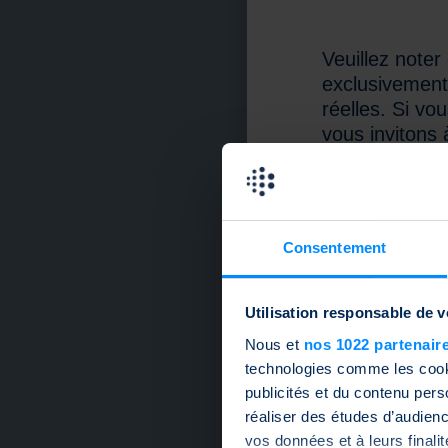
Veuillez noter
exclusivement
réelles. Si vo
vous invitons 
membres de l
également de l
Ce site web ut
Consentement
acceptez l’uti
protection des
Utilisation responsable de 
Nous et
nos 1022 partenair
technologies comme les cooki
publicités et du contenu per
réaliser des études d’audienc
vos données et à leurs final