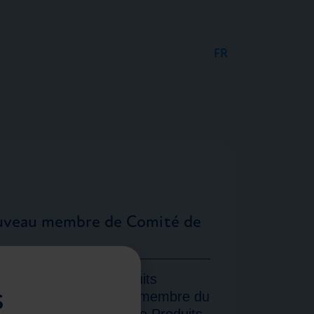
FR
DE
EN
ouveau membre de Comité de
ciation Suisse Produits
s
 Rickenbacher nouveau membre du
de l’Association Suisse Produits