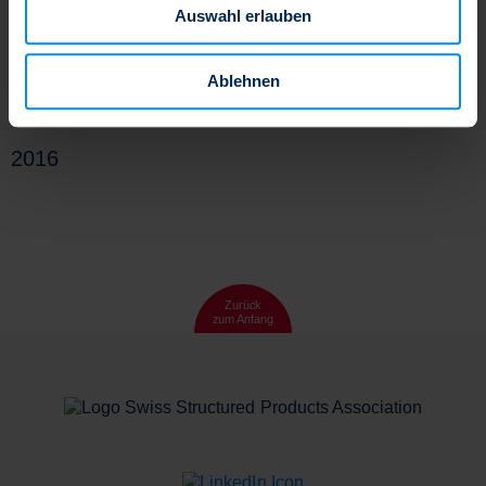
Auswahl erlauben
zu können und die Zugriffe auf unsere Website zu
analysieren. Außerdem geben wir Informationen zu Ihrer
Verwendung unserer Website an unsere Partner für
Ablehnen
soziale Medien, Werbung und Analysen weiter. Unsere
Medienmitteilungen
Partner führen diese Informationen möglicherweise mit
weiteren Daten zusammen, die Sie ihnen bereitgestellt
2016
haben oder die sie im Rahmen Ihrer Nutzung der Dienste
gesammelt haben.
Zurück
zum Anfang