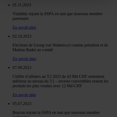
notre site avec nos partenaires de médias sociaux, de
01.11.2023
publicité et d'analyse, qui peuvent combiner celles-ci
Vizibility rejoint la SSPA en tant que nouveau membre
avec d'autres informations que vous leur avez fournies
partenaire
ou qu'ils ont collectées lors de votre utilisation de leurs
En savoir plus
services.
02.10.2023
Elections de Georg von Wattenwyl comme président et de
Markus Bader au comité
En savoir plus
07.09.2023
Chiffre d’affaires au T2 2023 de 43 Md CHF nettement
inférieur au niveau du T1 – reverse convertibles restent les
produits les plus vendus avec 12 Md CHF
En savoir plus
05.07.2023
Beacon rejoint la SSPA en tant que nouveau membre