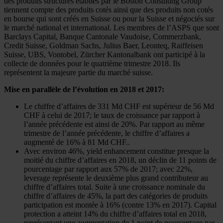
des produits structurés établies par le Boston Consulting Group
tiennent compte des produits cotés ainsi que des produits non cotés
en bourse qui sont créés en Suisse ou pour la Suisse et négociés sur
le marché national et international. Les membres de l’ASPS que sont
Barclays Capital, Banque Cantonale Vaudoise, Commerzbank,
Credit Suisse, Goldman Sachs, Julius Baer, Leonteq, Raiffeisen
Suisse, UBS, Vontobel, Zürcher Kantonalbank ont participé à la
collecte de données pour le quatrième trimestre 2018. Ils
représentent la majeure partie du marché suisse.
Mise en parallèle de l’évolution en 2018 et 2017:
Le chiffre d’affaires de 331 Md CHF est supérieur de 56 Md
CHF à celui de 2017; le taux de croissance par rapport à
l’année précédente est ainsi de 20%. Par rapport au même
trimestre de l’année précédente, le chiffre d’affaires a
augmenté de 16% à 81 Md CHF..
Avec environ 46%, yield enhancement constitue presque la
moitié du chiffre d’affaires en 2018, un déclin de 11 points de
pourcentage par rapport aux 57% de 2017; avec 22%,
leverage représente le deuxième plus grand contributeur au
chiffre d’affaires total. Suite à une croissance nominale du
chiffre d’affaires de 45%, la part des catégories de produits
participation est montée à 16% (contre 13% en 2017). Capital
protection a atteint 14% du chiffre d’affaires total en 2018,
représentant une augmentation de 1 point de pourcentage par