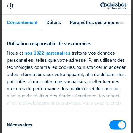
WSD rejoint la SSPA en tant que nouveau membre partenaire
En savoir plus
09.07.2024
Consentement
Détails
Paramètres des annonces
Oepfelbaum IT Management rejoint la SSPA en tant que
nouveau membre partenaire
Utilisation responsable de vos données
En savoir plus
Nous et
nos 1022 partenaires
traitons vos données
18.06.2024
personnelles, telles que votre adresse IP, en utilisant des
technologies comme les cookies pour stocker et accéder
SSPA gagne LGT comme nouveau membre buy-side
à des informations sur votre appareil, afin de diffuser des
En savoir plus
publicités et du contenu personnalisés, d'effectuer des
16.05.2024
mesures de performance des publicités et du contenu,
ainsi que de réaliser des études d’audience, favorisant
Chiffre d’affaires au T1 2024 de 49 Md CHF – reverse
ainsi le développement de services. Vous avez le choix
convertibles avec 12 Md CHF maintenant les produits les plus
vendus
quant à l'utilisation de vos données et à leurs finalités.
Vous pouvez modifier ou retirer votre consentement à
Sélection
En savoir plus
tout moment en consultant la Déclaration relative aux
Nécessaires
du
18.04.2024
cookies ou en cliquant sur l'icône de confidentialité.