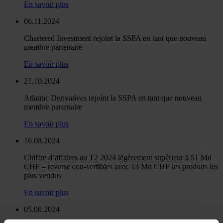
En savoir plus
06.11.2024
Chartered Investment rejoint la SSPA en tant que nouveau
membre partenaire
En savoir plus
21.10.2024
Atlantic Derivatives rejoint la SSPA en tant que nouveau
membre partenaire
En savoir plus
16.08.2024
Chiffre d’affaires au T2 2024 légèrement supérieur à 51 Md
CHF – reverse con-vertibles avec 13 Md CHF les produits les
plus vendus
En savoir plus
05.08.2024